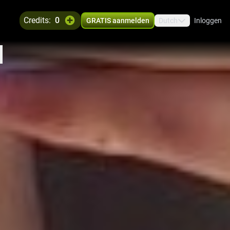
credits:
0
GRATIS aanmelden
Dutch
Inloggen