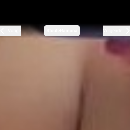
Vorige
StouteRamona
Volgende