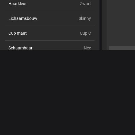
Haarkleur
Zwart
Lichaamsbouw
Skinny
Cup maat
Cup C
Schaamhaar
Nee
Seksuele voorkeur
Bisexueel
Relatie
Nee
Etniciteit
Aziatisch
Piercings
Ja
Tattoo's
Ja