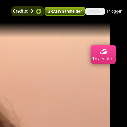
credits:
0
GRATIS aanmelden
Dutch
Inloggen
Toy control