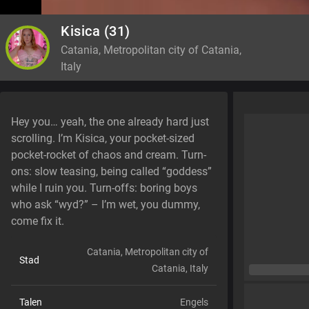
Kisica
(31)
Catania, Metropolitan city of Catania,
Italy
Hey you… yeah, the one already hard just
scrolling. I’m Kisica, your pocket-sized
pocket-rocket of chaos and cream. Turn-
ons: slow teasing, being called “goddess”
while I ruin you. Turn-offs: boring boys
who ask “wyd?” – I’m wet, you dummy,
come fix it.
Catania, Metropolitan city of
Stad
Catania, Italy
Talen
Engels