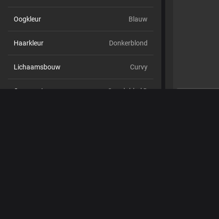
Oogkleur
Blauw
Haarkleur
Donkerblond
Lichaamsbouw
Curvy
Cup maat
Cup dubbel D
Schaamhaar
Nee
Seksuele voorkeur
Bisexueel
Relatie
Nee
Etniciteit
Blank
Piercings
Ja